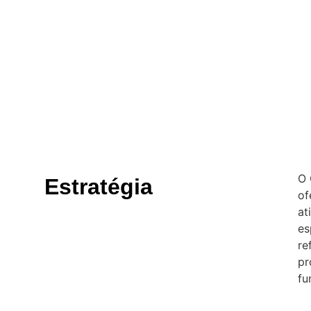
O 
Estratégia
of
at
es
re
pr
fu