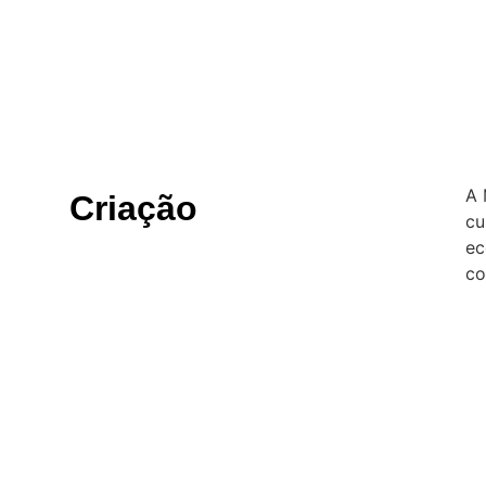
A 
Criação
cu
ec
co