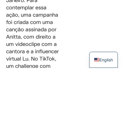
Janeiro. Para
contemplar essa
ação, uma campanha
foi criada com uma
canção assinada por
Anitta, com direito a
um videoclipe com a
cantora e a influencer
virtual Lu. No TikTok,
English
um challenge com
coreografia e nas
redes, a hashtag
#MagaluNoRio foi
compartilhada com o
apoio de
influenciadores como
Djamila Ribeiro, João
Vicente e Viviane