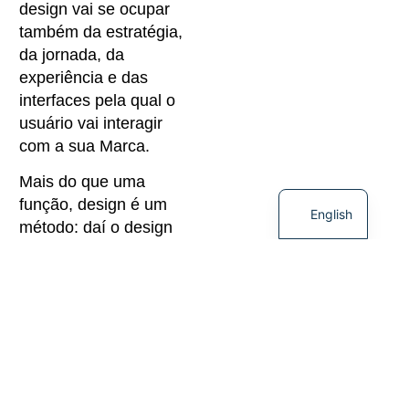
design vai se ocupar
também da estratégia,
da jornada, da
experiência e das
interfaces pela qual o
usuário vai interagir
com a sua Marca.
Mais do que uma
função, design é um
English
método: daí o design
thinking. Como
metodologia, o duplo
diamante (principal
modelo mental dessa
filosofia) nos propõe:
Entender o
problema a