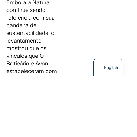
Embora a Natura
continue sendo
referência com sua
bandeira de
sustentabilidade, o
levantamento
mostrou que os
vínculos que O
Boticário e Avon
English
estabeleceram com
seus consumidores,
ao falar de beleza,
sustentabilidade e
empoderamento
feminino, também
são relevantes. “O
consumidor quer um
diálogo com a marca,