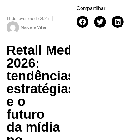
Compartilhar:
11 de fevereiro de 2026
Marcelle Villar
Retail Media em
2026:
tendências,
estratégias
e o
futuro
da mídia
no