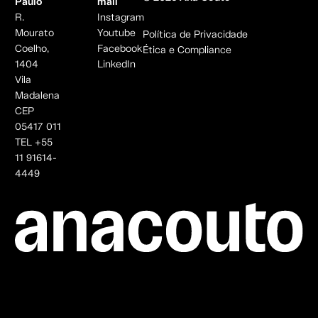
Paulo
mail
R.
Instagram
Mourato
Youtube
Política de Privacidade
Coelho,
Facebook
Ética e Compliance
1404
LinkedIn
Vila
Madalena
CEP
05417 011
TEL +55
11 91614-
4449